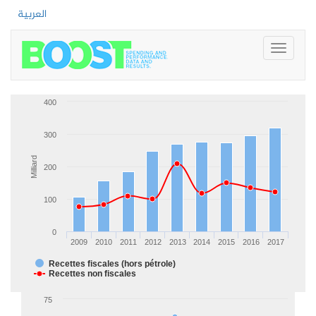
العربية
Toggle
navigati
400
300
Milliard
200
100
0
2009
2010
2011
2012
2013
2014
2015
2016
2017
Recettes fiscales (hors pétrole)
Recettes non fiscales
75