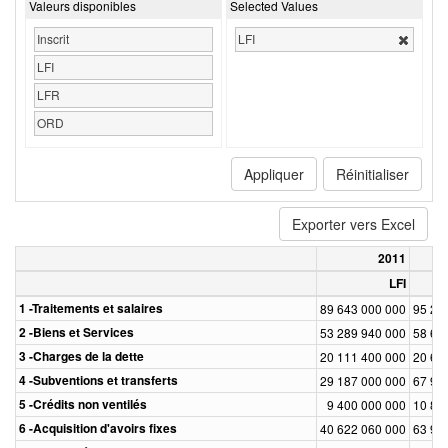
Valeurs disponibles
Selected Values
Inscrit
LFI
LFI
LFR
ORD
Appliquer
Réinitialiser
Exporter vers Excel
2011
LFI
1 -Traitements et salaires
89 643 000 000
95 27
2 -Biens et Services
53 289 940 000
58 66
3 -Charges de la dette
20 111 400 000
20 64
4 -Subventions et transferts
29 187 000 000
67 90
5 -Crédits non ventilés
9 400 000 000
10 80
6 -Acquisition d'avoirs fixes
40 622 060 000
63 99